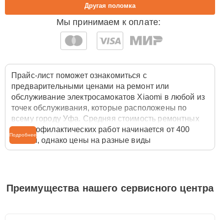
Другая поломка
Мы принимаем к оплате:
Прайс-лист поможет ознакомиться с
предварительными ценами на ремонт или
обслуживание электросамокатов Xiaomi в любой из
точек обслуживания, которые расположены по
всему городу Уфа. Средняя стоимость ремонтных
или профилактических работ начинается от 400
Подробнее
рублей, однако цены на разные виды
комплектующих могут различаться. Полную
стоимость работ с учётом запчастей или расходных
материалов необходимо уточнять со специалистом
службы заботы о клиентах. Для расчета итоговой
Преимущества нашего сервисного центра
стоимости ремонта электросамоката достаточно
позвонить по телефону горячей линии
+7 (347) 214-
93-21
или оставить заявку на нашем сайте Xiaomi-