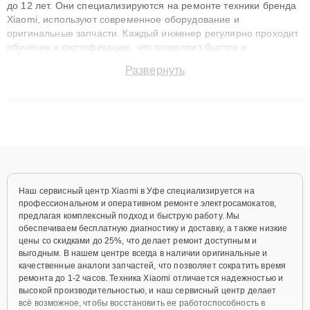
до 12 лет. Они специализируются на ремонте техники бренда
Xiaomi, используют современное оборудование и
оригинальные запчасти. Каждый инженер регулярно проходит
обучение и сертификацию, что позволяет быстро и
точноdiagnostikировать поломки и восстанавливать технику с
Развернуть
сохранением гарантии до 3 лет. Наши мастера решают
сложные случаи: от замены матриц и материнских плат до
ремонта после залития и восстановления данных. Благодаря
высокой квалификации и ответственному подходу клиенты
получают быстрый, качественный ремонт и понятные
объяснения по результатам диагностики.
Наш сервисный центр Xiaomi в Уфе специализируется на
профессиональном и оперативном ремонте электросамокатов,
предлагая комплексный подход и быструю работу. Мы
обеспечиваем бесплатную диагностику и доставку, а также низкие
цены со скидками до 25%, что делает ремонт доступным и
выгодным. В нашем центре всегда в наличии оригинальные и
качественные аналоги запчастей, что позволяет сократить время
ремонта до 1-2 часов. Техника Xiaomi отличается надежностью и
высокой производительностью, и наш сервисный центр делает
всё возможное, чтобы восстановить ее работоспособность в