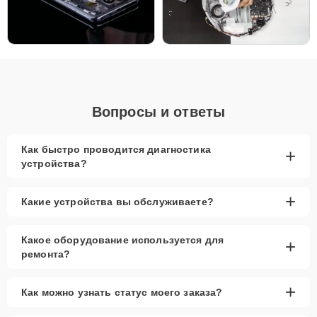
Низкие цены и скидки
Срочный ремонт за 1-2 часа
Запчасти в наличии (оригинальные и
качественные аналоги)
Гарантия качества
Сервисный центр Xiaomi-Profi-Fix предлагает квалифицированное
Вопросы и ответы
обслуживание и ремонт благодаря высокому уровню опыта
мастеров и современному оборудованию. Мы обеспечиваем
высококачественный результат и даем гарантию на замененные
Как быстро проводится диагностика
+
запчасти и все виды работ на срок до 2-3 лет. Это позволяет
устройства?
значительно продлить срок службы вашей техники и сохранить ее
функциональность.
+
Какие устройства вы обслуживаете?
Какое оборудование используется для
+
ремонта?
+
Как можно узнать статус моего заказа?