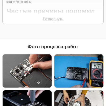
кратчайшие сроки.
Частые причины поломки
Развернуть
Износ тормозной системы
Проблемы с аккумулятором и зарядкой
Поломка мотор-колеса или цепи
Неполадки в системе управления
Фото процесса работ
Повреждения корпуса или рамы
Для начала ремонта свяжитесь с нами по телефону
+7 (347) 214-
93-21
или оставьте
Заявку на сайте
. Специалист службы заботы о
клиентах свяжется с вами в течение минуты, чтобы уточнить
детали обращения и записать на диагностику и необходимое
обслуживание.
Главные особенности
сервиса
Бесплатная доставка и диагностика