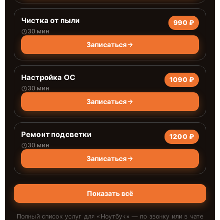
Чистка от пыли
990 ₽
30 мин
Записаться
Настройка ОС
1090 ₽
30 мин
Записаться
Ремонт подсветки
1200 ₽
30 мин
Записаться
Показать всё
Полный список услуг для «
Ноутбук
» — по звонку или в чате