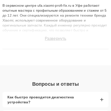
В сервисном центре ufa.xiaomi-profi-fix.ru в Уфе работают
опытные мастера с профильным образованием и стажем от 5
до 12 лет. Они специализируются на ремонте техники бренда
Xiaomi, используют современное оборудование и
оригинальные запчасти. Каждый инженер регулярно проходит
обучение и сертификацию, что позволяет быстро и
точноdiagnostikировать поломки и восстанавливать технику с
Развернуть
сохранением гарантии до 3 лет. Наши мастера решают
сложные случаи: от замены матриц и материнских плат до
ремонта после залития и восстановления данных. Благодаря
высокой квалификации и ответственному подходу клиенты
получают быстрый, качественный ремонт и понятные
объяснения по результатам диагностики.
Вопросы и ответы
Как быстро проводится диагностика
+
устройства?