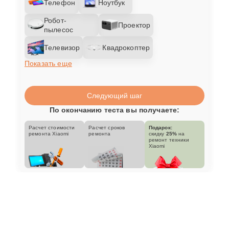
Телефон
Ноутбук
Робот-
Проектор
пылесос
Телевизор
Квадрокоптер
Показать еще
Следующий шаг
По окончанию теста вы получаете:
Расчет стоимости
Расчет сроков
Подарок:
ремонта Xiaomi
ремонта
скидку
25%
на
ремонт техники
Xiaomi