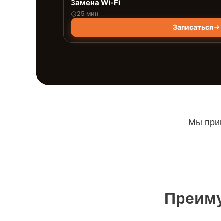
Замена Wi-Fi
25 мин
Записаться
Мы прин
Преиму