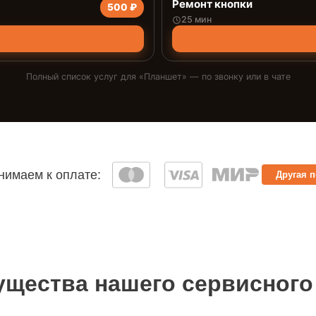
Ремонт кнопки
500 ₽
25 мин
Полный список услуг для «
Планшет
» — по звонку или в чате
имаем к оплате:
Другая 
щества нашего сервисного