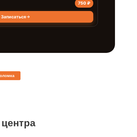
750 ₽
Записаться
поломка
 центра