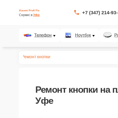
Xiaomi Profi Fix
+7 (347) 214-93
Сервис в 
Уфе
Телефон
Ноутбук
Р
планшетов
Ремонт кнопки
Ремонт кнопки
на п
Уфе