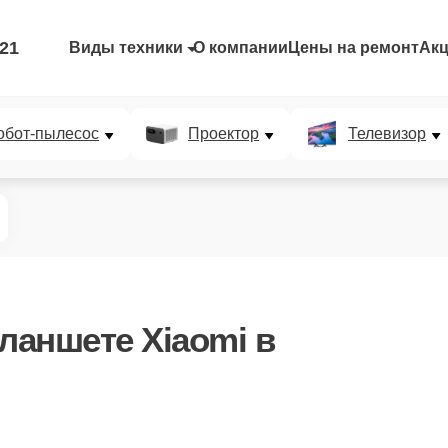
-21
Виды техники
О компании
Цены на ремонт
Ак
обот-пылесос
Проектор
Телевизор
ланшете Xiaomi в