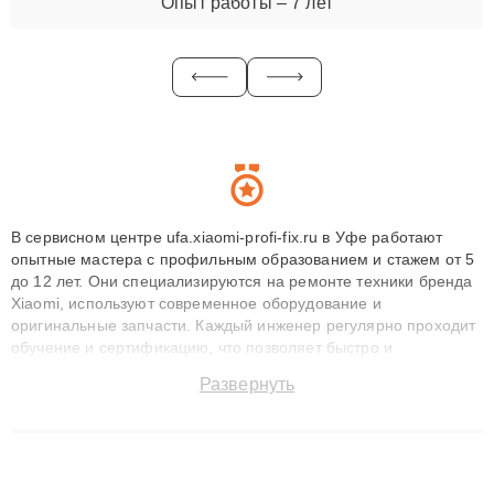
Опыт работы – 7 лет
В сервисном центре ufa.xiaomi-profi-fix.ru в Уфе работают
опытные мастера с профильным образованием и стажем от 5
до 12 лет. Они специализируются на ремонте техники бренда
Xiaomi, используют современное оборудование и
оригинальные запчасти. Каждый инженер регулярно проходит
обучение и сертификацию, что позволяет быстро и
точноdiagnostikировать поломки и восстанавливать технику с
Развернуть
сохранением гарантии до 3 лет. Наши мастера решают
сложные случаи: от замены матриц и материнских плат до
ремонта после залития и восстановления данных. Благодаря
высокой квалификации и ответственному подходу клиенты
получают быстрый, качественный ремонт и понятные